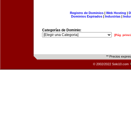
Registro de Dominios
|
Web Hosting
|
D
Dominios Expirados
|
Industrias
|
Indu
Categorías de Dominio:
[Pág. princi
** Precios expre
© 2002/2022 Solo10.com