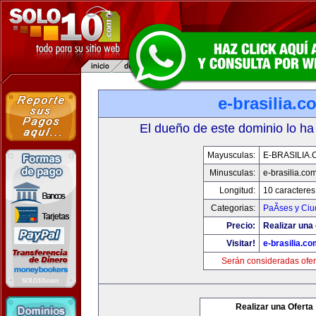
e-brasilia.c
El dueño de este dominio lo ha
Mayusculas:
E-BRASILIA
Minusculas:
e-brasilia.co
Longitud:
10 caracteres
Categorias:
PaÃ­ses y Ci
Precio:
Realizar una 
Visitar!
e-brasilia.co
Serán consideradas ofer
Realizar una Oferta