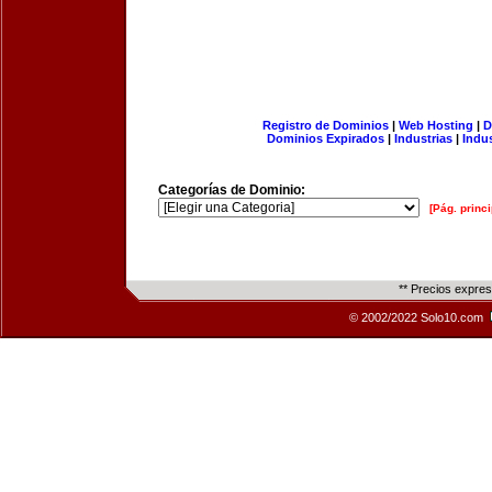
Registro de Dominios
|
Web Hosting
|
D
Dominios Expirados
|
Industrias
|
Indu
Categorías de Dominio:
[Pág. princi
** Precios expre
© 2002/2022 Solo10.com