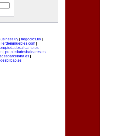
business.uy
|
negocios.uy
|
uilerdeinmuebles.com
|
propiedadesalicante.es
|
om
|
propiedadesbaleares.es
|
adesbarcelona.es
|
desbilbao.es
|