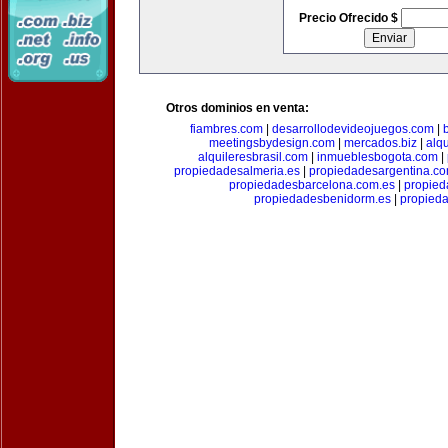
Precio Ofrecido $
Otros dominios en venta:
fiambres.com
|
desarrollodevideojuegos.com
|
meetingsbydesign.com
|
mercados.biz
|
alq
alquileresbrasil.com
|
inmueblesbogota.com
|
propiedadesalmeria.es
|
propiedadesargentina.c
propiedadesbarcelona.com.es
|
propied
propiedadesbenidorm.es
|
propieda