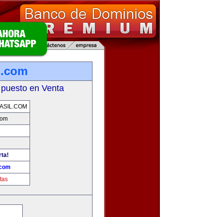
l.com
 puesto en Venta
ASIL.COM
com
rta!
.com
tas