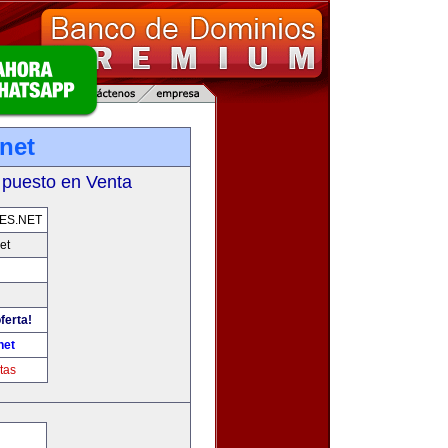
net
 puesto en Venta
ES.NET
et
ferta!
net
tas