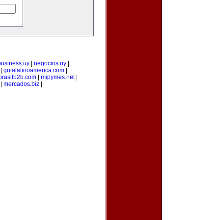
business.uy
|
negocios.uy
|
|
guialatinoamerica.com
|
brasilb2b.com
|
mipymes.net
|
|
mercados.biz
|