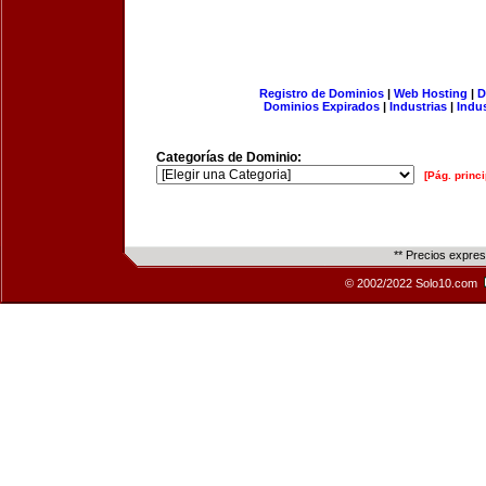
Registro de Dominios
|
Web Hosting
|
D
Dominios Expirados
|
Industrias
|
Indu
Categorías de Dominio:
[Pág. princi
** Precios expre
© 2002/2022 Solo10.com