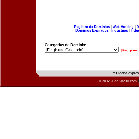
Registro de Dominios
|
Web Hosting
|
D
Dominios Expirados
|
Industrias
|
Indu
Categorías de Dominio:
[Pág. princi
** Precios expre
© 2002/2022 Solo10.com