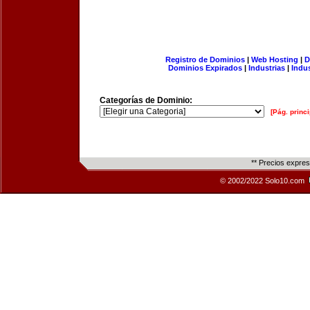
Registro de Dominios
|
Web Hosting
|
D
Dominios Expirados
|
Industrias
|
Indu
Categorías de Dominio:
[Pág. princi
** Precios expre
© 2002/2022 Solo10.com