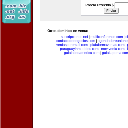
Precio Ofrecido $
Otros dominios en venta:
suscripciones.net
|
multiconference.com
|
c
contactodenegocios.com
|
agendadereunione
ventasporemail.com
|
plataformaventas.com
|
paraguayinmuebles.com
|
moviventa.com
|
guialatinoamerica.com
|
guiaitapema.co