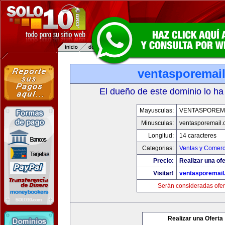
ventasporemai
El dueño de este dominio lo ha
Mayusculas:
VENTASPOREM
Minusculas:
ventasporemail
Longitud:
14 caracteres
Categorias:
Ventas y Comerc
Precio:
Realizar una ofe
Visitar!
ventasporemail
Serán consideradas ofer
Realizar una Oferta