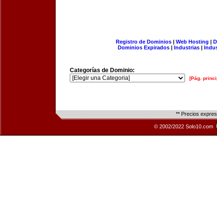
Registro de Dominios
|
Web Hosting
|
D
Dominios Expirados
|
Industrias
|
Indu
Categorías de Dominio:
[Pág. princi
** Precios expre
© 2002/2022 Solo10.com