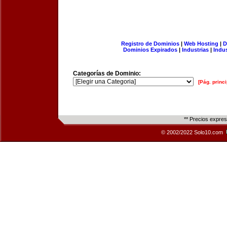
Registro de Dominios
|
Web Hosting
|
D
Dominios Expirados
|
Industrias
|
Indu
Categorías de Dominio:
[Pág. princi
** Precios expre
© 2002/2022 Solo10.com