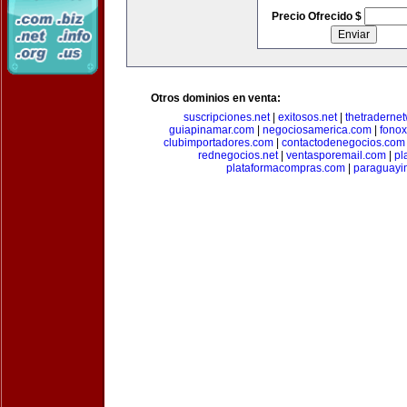
Precio Ofrecido $
Otros dominios en venta:
suscripciones.net
|
exitosos.net
|
thetraderne
guiapinamar.com
|
negociosamerica.com
|
fonox
clubimportadores.com
|
contactodenegocios.com
rednegocios.net
|
ventasporemail.com
|
pl
plataformacompras.com
|
paraguayi