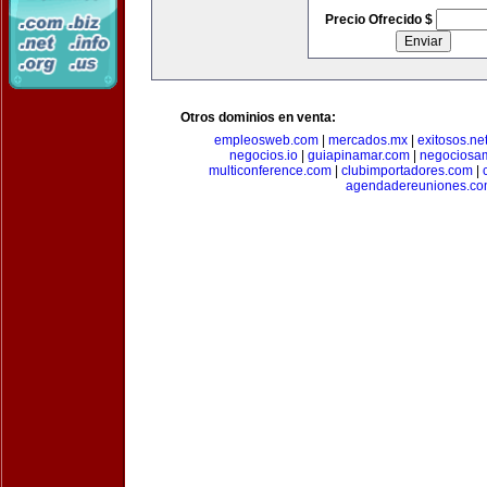
Precio Ofrecido $
Otros dominios en venta:
empleosweb.com
|
mercados.mx
|
exitosos.ne
negocios.io
|
guiapinamar.com
|
negociosa
multiconference.com
|
clubimportadores.com
|
agendadereuniones.co