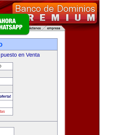
o
 puesto en Venta
O
oferta!
tas