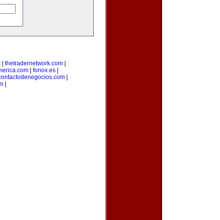
t
|
thetradernetwork.com
|
merica.com
|
fonox.es
|
contactodenegocios.com
|
m
|