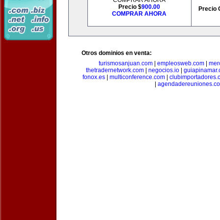
COMPRAR AHORA
Precio $
900.00
Precio 
COMPRAR AHORA
Otros dominios en venta:
turismosanjuan.com
|
empleosweb.com
|
mer
thetradernetwork.com
|
negocios.io
|
guiapinamar
fonox.es
|
multiconference.com
|
clubimportadores.
|
agendadereuniones.c