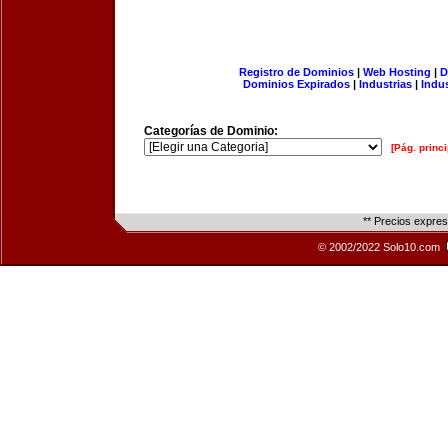
Registro de Dominios
|
Web Hosting
|
D
Dominios Expirados
|
Industrias
|
Indu
Categorías de Dominio:
[Pág. princi
** Precios expre
© 2002/2022 Solo10.com