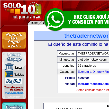
thetradernetwo
El dueño de este dominio lo ha
Mayusculas:
THETRADERNETWOR
Minusculas:
thetradernetwork.com
Longitud:
16 caracteres
Categorias:
Economia, Dinero y Fi
Precio:
$900.00
Visitar!
thetradernetwork.com
Serán consideradas ofer
R