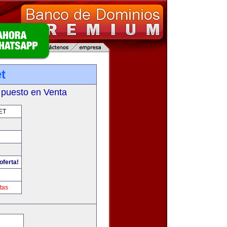
t
 puesto en Venta
ET
oferta!
tas