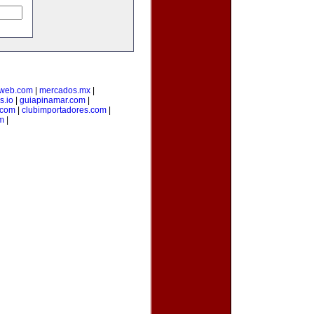
web.com
|
mercados.mx
|
s.io
|
guiapinamar.com
|
.com
|
clubimportadores.com
|
m
|