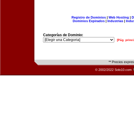
Registro de Dominios
|
Web Hosting
|
D
Dominios Expirados
|
Industrias
|
Indu
Categorías de Dominio:
[Pág. princi
** Precios expre
© 2002/2022 Solo10.com