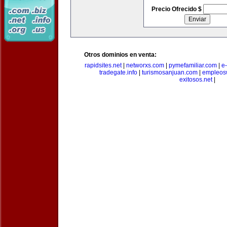
Precio Ofrecido $
Otros dominios en venta:
rapidsites.net
|
networxs.com
|
pymefamiliar.com
|
e
tradegate.info
|
turismosanjuan.com
|
empleos
exitosos.net
|