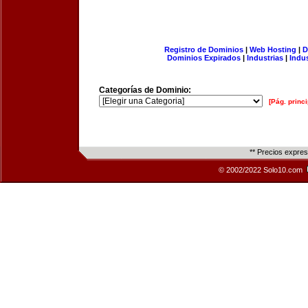
Registro de Dominios
|
Web Hosting
|
D
Dominios Expirados
|
Industrias
|
Indu
Categorías de Dominio:
[Pág. princi
** Precios expre
© 2002/2022 Solo10.com