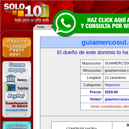
guiamercosul
El dueño de este dominio lo ha
Mayusculas:
GUIAMERCOS
Minusculas:
guiamercosul.
Longitud:
12 caracteres
Categorias:
Negocios
Precio:
$550.00
Visitar!
guiamercosul
Serán consideradas ofer
R