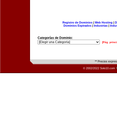
Registro de Dominios
|
Web Hosting
|
D
Dominios Expirados
|
Industrias
|
Indu
Categorías de Dominio:
[Pág. princi
** Precios expre
© 2002/2022 Solo10.com