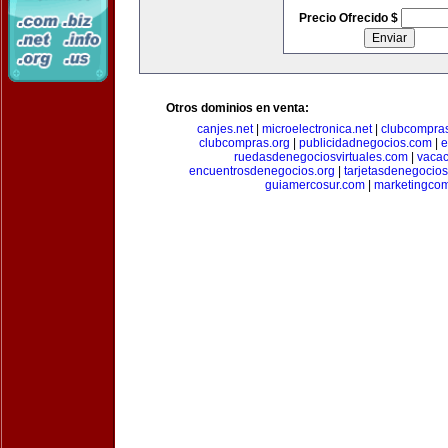
Precio Ofrecido $
Otros dominios en venta:
canjes.net
|
microelectronica.net
|
clubcompra
clubcompras.org
|
publicidadnegocios.com
|
e
ruedasdenegociosvirtuales.com
|
vacac
encuentrosdenegocios.org
|
tarjetasdenegocio
guiamercosur.com
|
marketingcom