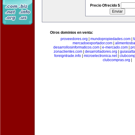
Precio Ofrecido $
Otros dominios en venta:
proveedores.org
|
mundopropiedades.com
|
f
mercadoexportador.com
|
alimentosb
desarrollosinformaticos.com
|
e-mercado.com
|
pr
zonaclientes.com
|
desarrolladores.org
|
guiasalt
foreigntrade.info
|
microelectronica.net
|
clubcom
clubcompras.org
|