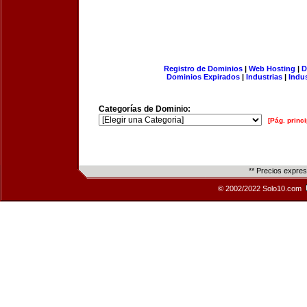
Registro de Dominios
|
Web Hosting
|
D
Dominios Expirados
|
Industrias
|
Indu
Categorías de Dominio:
[Pág. princi
** Precios expre
© 2002/2022 Solo10.com