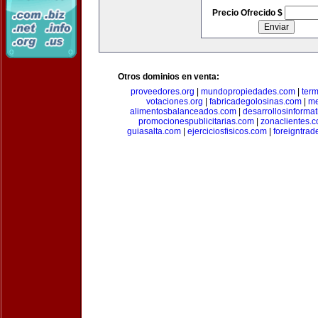
Precio Ofrecido $
Otros dominios en venta:
proveedores.org
|
mundopropiedades.com
|
term
votaciones.org
|
fabricadegolosinas.com
|
me
alimentosbalanceados.com
|
desarrollosinforma
promocionespublicitarias.com
|
zonaclientes.
guiasalta.com
|
ejerciciosfisicos.com
|
foreigntrade