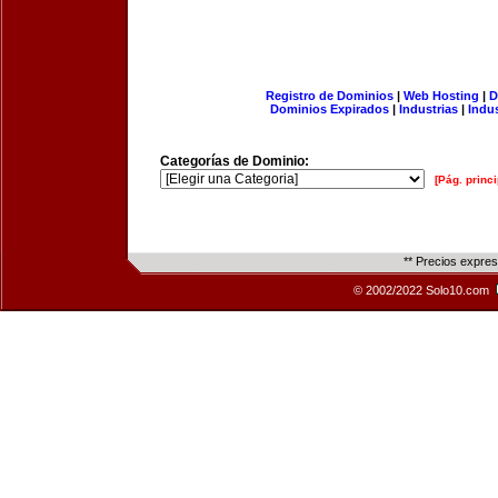
Registro de Dominios
|
Web Hosting
|
D
Dominios Expirados
|
Industrias
|
Indu
Categorías de Dominio:
[Pág. princi
** Precios expre
© 2002/2022 Solo10.com