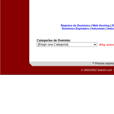
Registro de Dominios
|
Web Hosting
|
D
Dominios Expirados
|
Industrias
|
Indu
Categorías de Dominio:
[Pág. princi
** Precios expre
© 2002/2022 Solo10.com