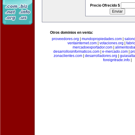
Precio Ofrecido $
Otros dominios en venta:
proveedores.org
|
mundopropiedades.com
|
salon
ventainternet.com
|
votaciones.org
|
fabr
mercadoexportador.com
|
alimentosb
desarrollosinformaticos.com
|
e-mercado.com
|
pr
zonaclientes.com
|
desarrolladores.org
|
guiasalt
foreigntrade.info
|