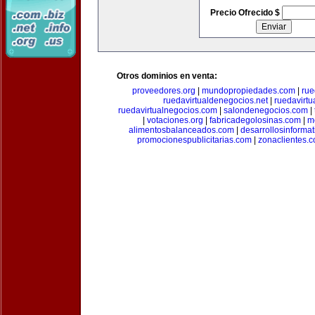
Precio Ofrecido $
Otros dominios en venta:
proveedores.org
|
mundopropiedades.com
|
rue
ruedavirtualdenegocios.net
|
ruedavirtu
ruedavirtualnegocios.com
|
salondenegocios.com
|
|
votaciones.org
|
fabricadegolosinas.com
|
m
alimentosbalanceados.com
|
desarrollosinforma
promocionespublicitarias.com
|
zonaclientes.