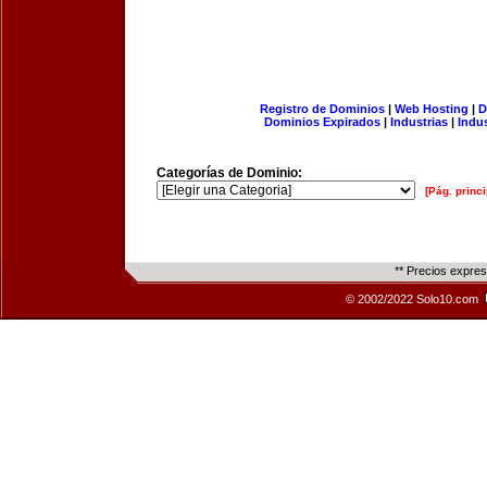
Registro de Dominios
|
Web Hosting
|
D
Dominios Expirados
|
Industrias
|
Indu
Categorías de Dominio:
[Pág. princi
** Precios expre
© 2002/2022 Solo10.com