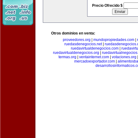
Precio Ofrecido $
Otros dominios en venta:
proveedores.org
|
mundopropiedades.com
|
ruedasdenegocios.net
|
ruedasdenegocios.
ruedavirtualdenegocios.com
|
ruedavirt
ruedavirtualdenegocios.org
|
ruedavirtualnegocios
termas.org
|
ventainternet.com
|
votaciones.org
mercadoexportador.com
|
alimentosb
desarrollosinformaticos.