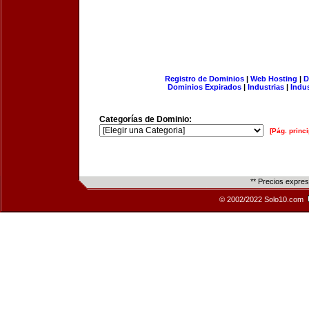
Registro de Dominios
|
Web Hosting
|
D
Dominios Expirados
|
Industrias
|
Indu
Categorías de Dominio:
[Pág. princi
** Precios expre
© 2002/2022 Solo10.com