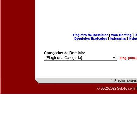
Registro de Dominios
|
Web Hosting
|
D
Dominios Expirados
|
Industrias
|
Indu
Categorías de Dominio:
[Pág. princi
** Precios expre
© 2002/2022 Solo10.com