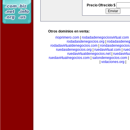
Precio Ofrecido $
Otros dominios en venta:
rioprimero.com
|
rodadadenegociosvirtual.com
rodadasdenegocios.org
|
rodadasdenego
rodadavirtualdenegocios.com
|
rondasdenegocios
ruedasdenegocios.org
|
ruedavirtual.com
|
rue
ruedavirtualdenegocios.net
|
ruedavirtu
ruedavirtualnegocios.com
|
salondenegocios.com
|
|
votaciones.org
|