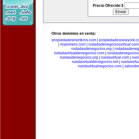
Precio Ofrecido $
Otros dominios en venta:
propiedadesmorteros.com
|
propiedadesnewyork.c
|
rioprimero.com
|
rodadadenegociosvirtual.com
rodadasdenegocios.org
|
rodadasdenego
rodadavirtualdenegocios.com
|
rondasdenegocios
ruedasdenegocios.org
|
ruedavirtual.com
|
rue
ruedavirtualdenegocios.net
|
ruedavirtu
ruedavirtualnegocios.com
|
salonde