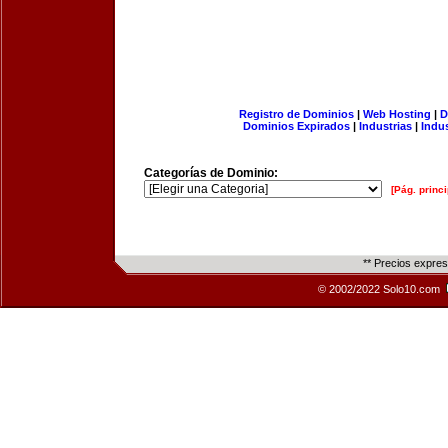
Registro de Dominios
|
Web Hosting
|
D
Dominios Expirados
|
Industrias
|
Indu
Categorías de Dominio:
[Pág. princi
** Precios expre
© 2002/2022 Solo10.com