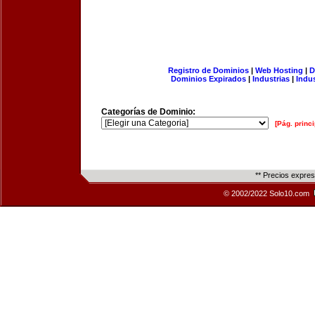
Registro de Dominios
|
Web Hosting
|
D
Dominios Expirados
|
Industrias
|
Indu
Categorías de Dominio:
[Pág. princi
** Precios expre
© 2002/2022 Solo10.com