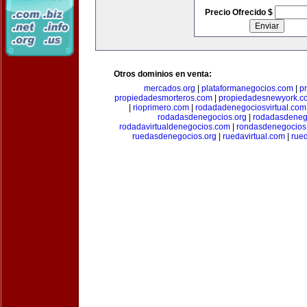
Precio Ofrecido $
Otros dominios en venta:
mercados.org
|
plataformanegocios.com
|
p
propiedadesmorteros.com
|
propiedadesnewyork.c
|
rioprimero.com
|
rodadadenegociosvirtual.com
rodadasdenegocios.org
|
rodadasdenego
rodadavirtualdenegocios.com
|
rondasdenegocios
ruedasdenegocios.org
|
ruedavirtual.com
|
rue