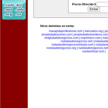
Precio Ofrecido $
Otros dominios en venta:
masajistaprofesional.com
|
mercados.org
|
pl
propiedadesceres.com
|
propiedadesmorteros.co
redglobaldenegocios.com
|
rioprimero.com
|
rod
rodadasdenegocios.net
|
rodadasde
rodadasdenegociosvirtuais.com
|
rodadavi
rondasdenegocios.org
|
ruedasdenegocios.net
ruedavirtual.com
|