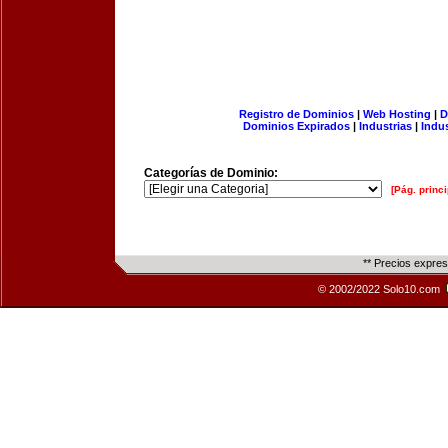
Registro de Dominios
|
Web Hosting
|
D
Dominios Expirados
|
Industrias
|
Indu
Categorías de Dominio:
[Pág. princi
** Precios expre
© 2002/2022 Solo10.com