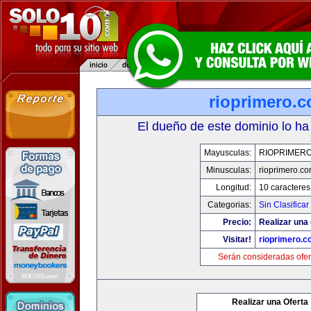
rioprimero.
El dueño de este dominio lo ha
Mayusculas:
RIOPRIMER
Minusculas:
rioprimero.c
Longitud:
10 caracteres
Categorias:
Sin Clasificar
Precio:
Realizar una 
Visitar!
rioprimero.c
Serán consideradas ofer
Realizar una Oferta