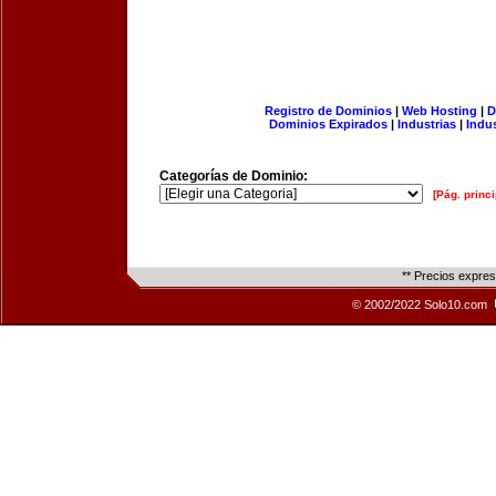
Registro de Dominios
|
Web Hosting
|
D
Dominios Expirados
|
Industrias
|
Indu
Categorías de Dominio:
[Pág. princi
** Precios expre
© 2002/2022 Solo10.com