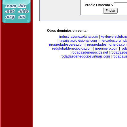
Precio Ofrecido $
Otros dominios en venta:
industriavenezolana.com
|
keybuyersclub.n
masajistaprofesional.com
|
mercados.org
|
pl
propiedadesceres.com
|
propiedadesmorteros.co
redglobaldenegocios.com
|
rioprimero.com
|
rod
rodadasdenegocios.net
|
rodadasde
rodadasdenegociosvirtuais.com
|
rodadavi