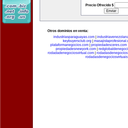
Precio Ofrecido $
Otros dominios en venta:
industriasparaguayas.com
|
industriavenezolan
keybuyersclub.org
|
masajistaprofesional
plataformanegocios.com
|
propiedadesceres.com
propiedadesnewyork.com
|
redglobaldenegoc
rodadadenegociosvirtual.com
|
rodadasdenegocios
rodadasdenegociosvirtuai