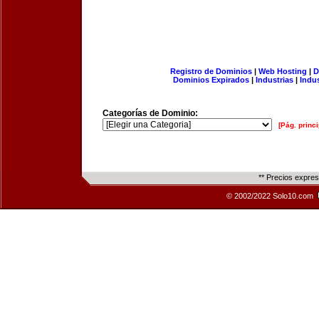
Registro de Dominios
|
Web Hosting
|
D
Dominios Expirados
|
Industrias
|
Indu
Categorías de Dominio:
[Pág. princi
** Precios expre
© 2002/2022 Solo10.com