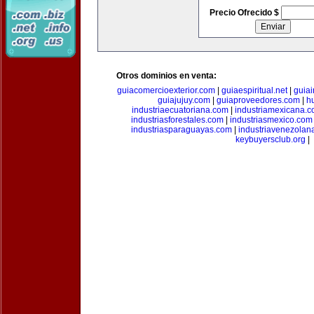
Precio Ofrecido $
Otros dominios en venta:
guiacomercioexterior.com
|
guiaespiritual.net
|
guia
guiajujuy.com
|
guiaproveedores.com
|
h
industriaecuatoriana.com
|
industriamexicana.
industriasforestales.com
|
industriasmexico.com
industriasparaguayas.com
|
industriavenezolan
keybuyersclub.org
|