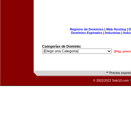
Registro de Dominios
|
Web Hosting
|
D
Dominios Expirados
|
Industrias
|
Indu
Categorías de Dominio:
[Pág. princi
** Precios expre
© 2002/2022 Solo10.com