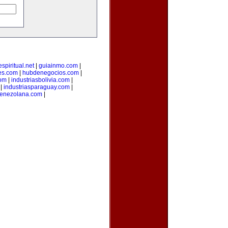
spiritual.net
|
guiainmo.com
|
es.com
|
hubdenegocios.com
|
com
|
industriasbolivia.com
|
|
industriasparaguay.com
|
venezolana.com
|