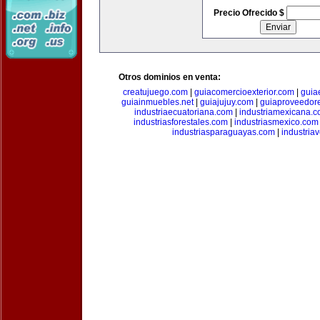
Precio Ofrecido $
Otros dominios en venta:
creatujuego.com
|
guiacomercioexterior.com
|
guiae
guiainmuebles.net
|
guiajujuy.com
|
guiaproveedor
industriaecuatoriana.com
|
industriamexicana.
industriasforestales.com
|
industriasmexico.com
industriasparaguayas.com
|
industria