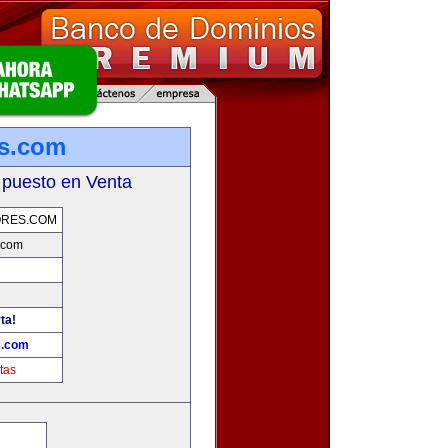
s.com
 puesto en Venta
ORES.COM
.com
ta!
s.com
tas