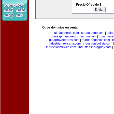
Precio Ofrecido $
Otros dominios en venta:
almaceneros.com
|
creatujuego.com
|
guia
guiaespiritual.net
|
guiainmo.com
|
guiainmueb
guiaproveedores.com
|
hubdenegocios.com
|
i
industriamexicana.com
|
industriasbolivia.com
industriasmexico.com
|
industriasparaguay.com
|