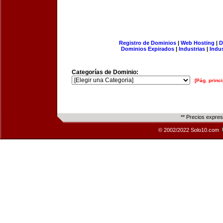
Registro de Dominios
|
Web Hosting
|
D
Dominios Expirados
|
Industrias
|
Indu
Categorías de Dominio:
[Pág. princi
** Precios expre
© 2002/2022 Solo10.com