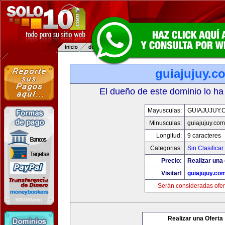
guiajujuy.c
El dueño de este dominio lo ha
Mayusculas:
GUIAJUJUY.
Minusculas:
guiajujuy.com
Longitud:
9 caracteres
Categorias:
Sin Clasificar
Precio:
Realizar una 
Visitar!
guiajujuy.co
Serán consideradas ofer
Realizar una Oferta