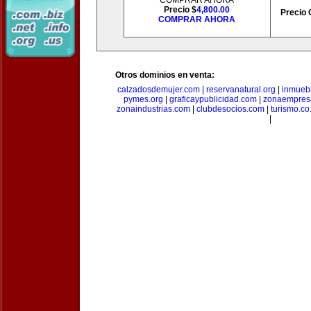
COMPRAR AHORA
Precio $
4,800.00
Precio 
COMPRAR AHORA
Otros dominios en venta:
calzadosdemujer.com
|
reservanatural.org
|
inmueb
pymes.org
|
graficaypublicidad.com
|
zonaempresa
zonaindustrias.com
|
clubdesocios.com
|
turismo.co.
|