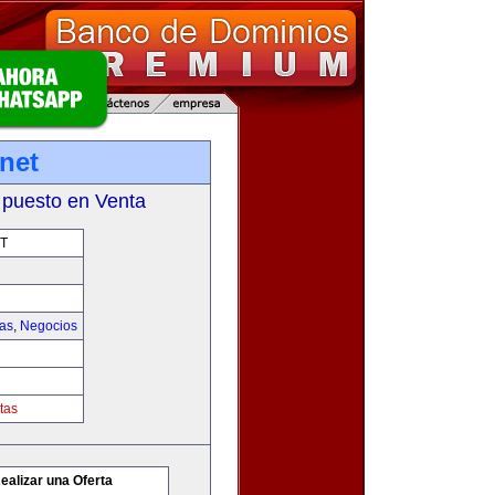
net
 puesto en Venta
T
ias
,
Negocios
tas
ealizar una Oferta