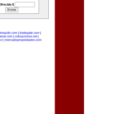
Ofrecido $
lesquito.com
|
tradegate.com
|
rial.com
|
cotizaciones.net
|
cr
|
mercadopropiedades.com