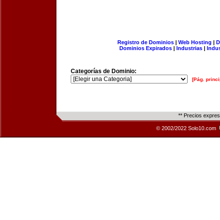
Registro de Dominios
|
Web Hosting
|
D
Dominios Expirados
|
Industrias
|
Indu
Categorías de Dominio:
[Pág. princi
** Precios expre
© 2002/2022 Solo10.com