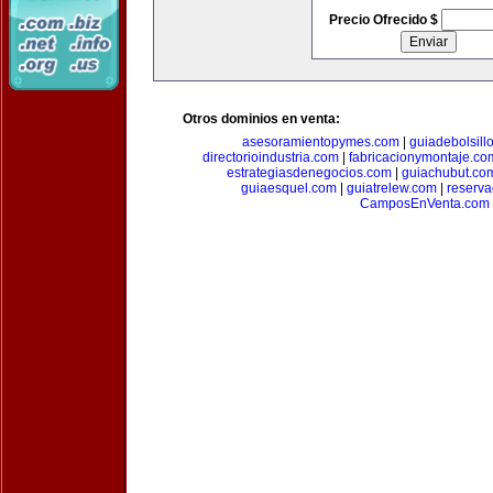
Precio Ofrecido $
Otros dominios en venta:
asesoramientopymes.com
|
guiadebolsill
directorioindustria.com
|
fabricacionymontaje.co
estrategiasdenegocios.com
|
guiachubut.co
guiaesquel.com
|
guiatrelew.com
|
reserv
CamposEnVenta.com