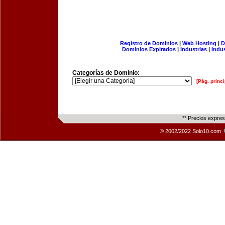
Registro de Dominios
|
Web Hosting
|
D
Dominios Expirados
|
Industrias
|
Indu
Categorías de Dominio:
[Pág. princi
** Precios expre
© 2002/2022 Solo10.com