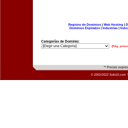
Registro de Dominios
|
Web Hosting
|
D
Dominios Expirados
|
Industrias
|
Indu
Categorías de Dominio:
[Pág. princi
** Precios expre
© 2002/2022 Solo10.com