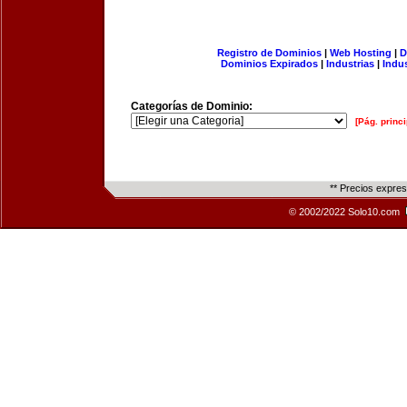
Registro de Dominios
|
Web Hosting
|
D
Dominios Expirados
|
Industrias
|
Indu
Categorías de Dominio:
[Pág. princi
** Precios expre
© 2002/2022 Solo10.com