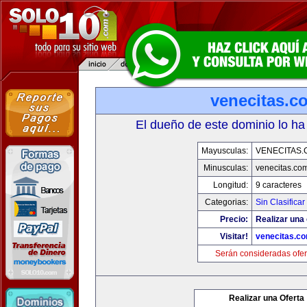
venecitas.c
El dueño de este dominio lo ha
Mayusculas:
VENECITAS.
Minusculas:
venecitas.co
Longitud:
9 caracteres
Categorias:
Sin Clasificar
Precio:
Realizar una 
Visitar!
venecitas.c
Serán consideradas ofer
Realizar una Oferta