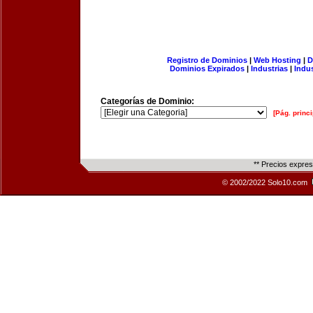
Registro de Dominios
|
Web Hosting
|
D
Dominios Expirados
|
Industrias
|
Indu
Categorías de Dominio:
[Pág. princi
** Precios expre
© 2002/2022 Solo10.com