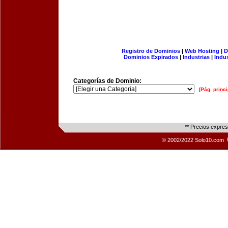
Registro de Dominios
|
Web Hosting
|
D
Dominios Expirados
|
Industrias
|
Indu
Categorías de Dominio:
[Pág. princi
** Precios expre
© 2002/2022 Solo10.com