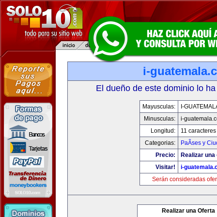
i-guatemala.
El dueño de este dominio lo ha
Mayusculas:
I-GUATEMAL
Minusculas:
i-guatemala.
Longitud:
11 caracteres
Categorias:
PaÃ­ses y Ci
Precio:
Realizar una 
Visitar!
i-guatemala
Serán consideradas ofer
Realizar una Oferta