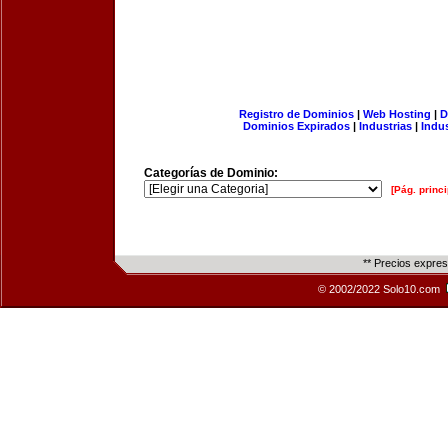
Registro de Dominios
|
Web Hosting
|
D
Dominios Expirados
|
Industrias
|
Indu
Categorías de Dominio:
[Pág. princi
** Precios expre
© 2002/2022 Solo10.com