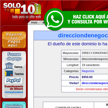
direcciondenegoc
El dueño de este dominio lo ha
Mayusculas:
DIRECCIONDENE
Minusculas:
direcciondenegoci
Longitud:
19 caracteres
Categorias:
Negocios
Precio:
$950.00
Visitar!
direcciondenegoci
Serán consideradas ofer
R