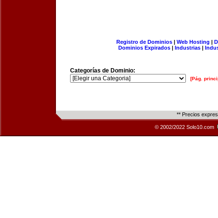
Registro de Dominios
|
Web Hosting
|
D
Dominios Expirados
|
Industrias
|
Indu
Categorías de Dominio:
[Pág. princi
** Precios expre
© 2002/2022 Solo10.com