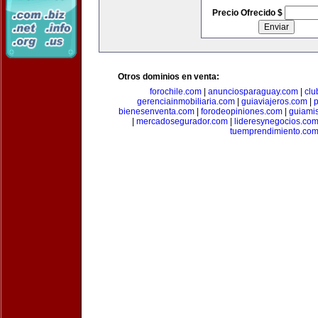
Precio Ofrecido $
Otros dominios en venta:
forochile.com
|
anunciosparaguay.com
|
clu
gerenciainmobiliaria.com
|
guiaviajeros.com
|
p
bienesenventa.com
|
forodeopiniones.com
|
guiami
|
mercadosegurador.com
|
lideresynegocios.co
tuemprendimiento.co