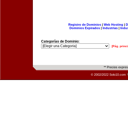
Registro de Dominios
|
Web Hosting
|
D
Dominios Expirados
|
Industrias
|
Indu
Categorías de Dominio:
[Pág. princi
** Precios expre
© 2002/2022 Solo10.com