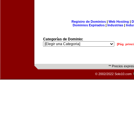
Registro de Dominios
|
Web Hosting
|
D
Dominios Expirados
|
Industrias
|
Indu
Categorías de Dominio:
[Pág. princi
** Precios expre
© 2002/2022 Solo10.com