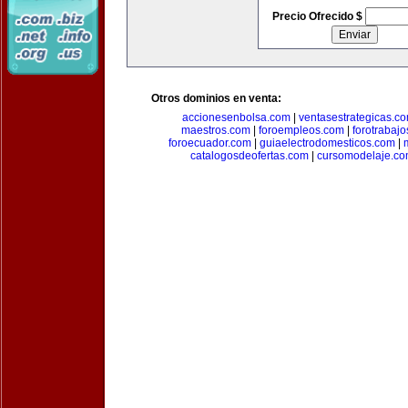
Precio Ofrecido $
Otros dominios en venta:
accionesenbolsa.com
|
ventasestrategicas.c
maestros.com
|
foroempleos.com
|
forotrabaj
foroecuador.com
|
guiaelectrodomesticos.com
|
catalogosdeofertas.com
|
cursomodelaje.c