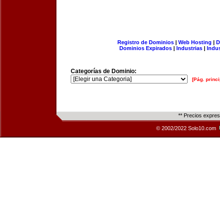
Registro de Dominios
|
Web Hosting
|
D
Dominios Expirados
|
Industrias
|
Indu
Categorías de Dominio:
[Pág. princi
** Precios expre
© 2002/2022 Solo10.com