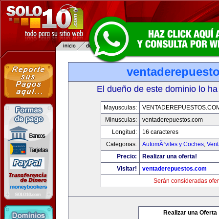
ventaderepuest
El dueño de este dominio lo ha
Mayusculas:
VENTADEREPUESTOS.CO
Minusculas:
ventaderepuestos.com
Longitud:
16 caracteres
Categorias:
AutomÃ³viles y Coches
,
Vent
Precio:
Realizar una oferta!
Visitar!
ventaderepuestos.com
Serán consideradas ofer
Realizar una Oferta