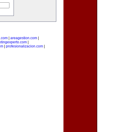
.com
|
areagestion.com
|
tingexperto.com
|
om
|
profesionalizacion.com
|