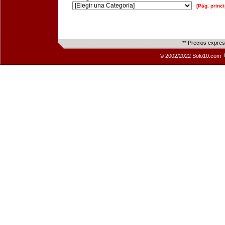
[Pág. princi
** Precios expre
© 2002/2022 Solo10.com