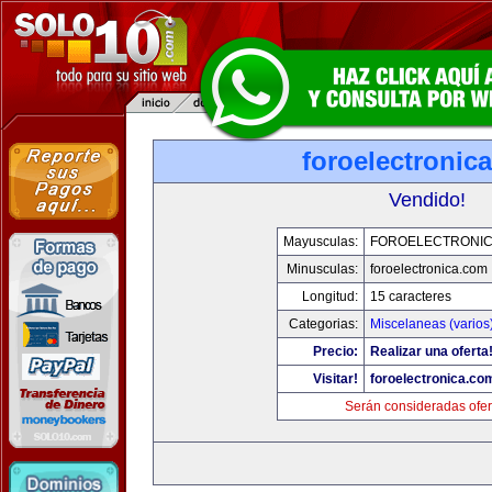
foroelectronic
Vendido!
Mayusculas:
FOROELECTRONIC
Minusculas:
foroelectronica.com
Longitud:
15 caracteres
Categorias:
Miscelaneas (varios
Precio:
Realizar una oferta
Visitar!
foroelectronica.co
Serán consideradas ofer