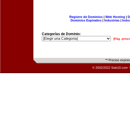
Registro de Dominios
|
Web Hosting
|
D
Dominios Expirados
|
Industrias
|
Indu
Categorías de Dominio:
[Pág. princi
** Precios expre
© 2002/2022 Solo10.com