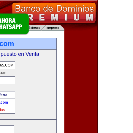
.com
 puesto en Venta
65.COM
.com
ferta!
.com
tas