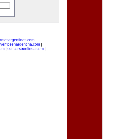
antesargentinos.com
|
ventosenargentina.com
|
com
|
concursoenlinea.com
|