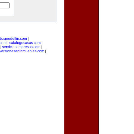
adosmedellin.com
|
.com
|
catalogocasas.com
|
|
serviciosempresas.com
|
versioneseninmuebles.com
|