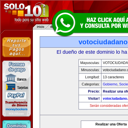
votociudadan
El dueño de este dominio lo ha
Mayusculas:
VOTOCIUDAD
Minusculas:
votociudadano
Longitud:
13 caracteres
Categorias:
Gobierno
,
Soci
Precio:
Realizar una of
Visitar!
votociudadano
Serán consideradas ofer
Realizar una Oferta