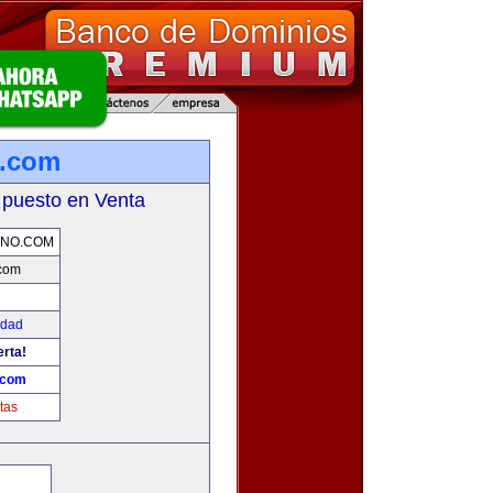
o.com
 puesto en Venta
ANO.COM
.com
edad
erta!
.com
tas