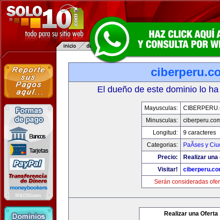
ciberperu.c
El dueño de este dominio lo ha
Mayusculas:
CIBERPERU
Minusculas:
ciberperu.co
Longitud:
9 caracteres
Categorias:
PaÃ­ses y Ci
Precio:
Realizar una 
Visitar!
ciberperu.c
Serán consideradas ofer
Realizar una Oferta