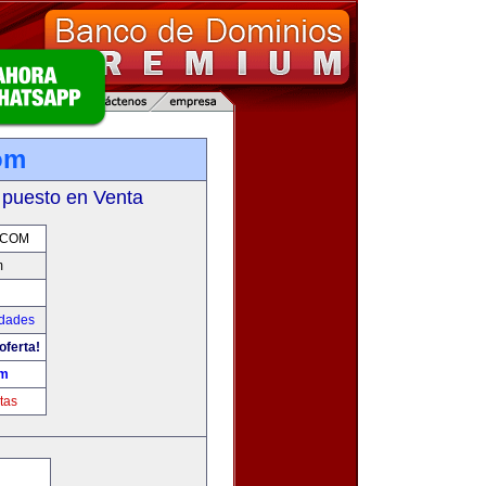
om
 puesto en Venta
.COM
m
udades
oferta!
om
tas