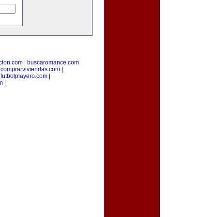
cion.com
|
buscaromance.com
|
comprarviviendas.com
|
|
futbolplayero.com
|
om
|