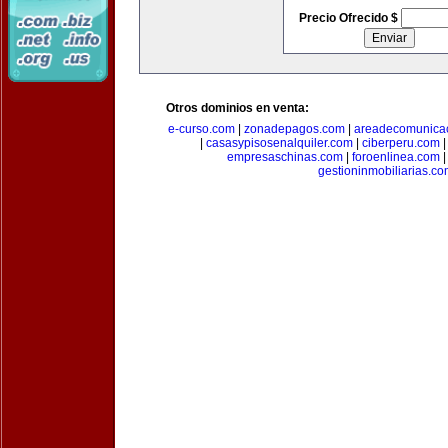
Precio Ofrecido $
Otros dominios en venta:
e-curso.com
|
zonadepagos.com
|
areadecomunica
|
casasypisosenalquiler.com
|
ciberperu.com
empresaschinas.com
|
foroenlinea.com
gestioninmobiliarias.c