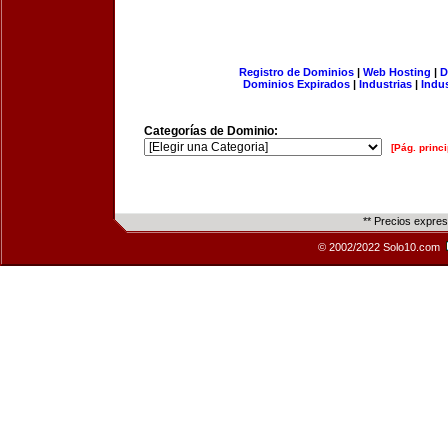
Registro de Dominios
|
Web Hosting
|
D
Dominios Expirados
|
Industrias
|
Indu
Categorías de Dominio:
[Pág. princi
** Precios expre
© 2002/2022 Solo10.com