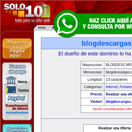
blogdescarga
El dueño de este dominio lo ha
Mayusculas:
BLOGDESCAR
Minusculas:
blogdescargas.
Longitud:
13 caracteres
Categorias:
Internet
,
Portale
Precio:
Realizar una of
Visitar!
blogdescargas
Serán consideradas ofer
Realizar una Oferta