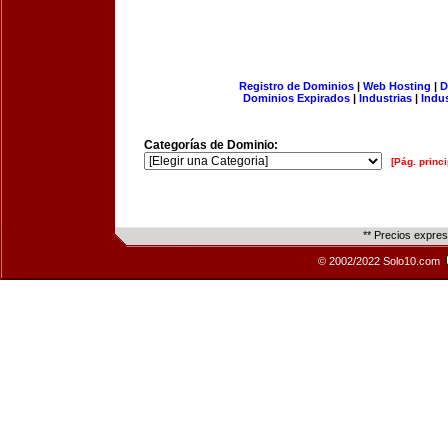
Registro de Dominios
|
Web Hosting
|
D
Dominios Expirados
|
Industrias
|
Indu
Categorías de Dominio:
[Pág. princi
** Precios expre
© 2002/2022 Solo10.com