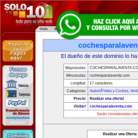
cochesparalaven
El dueño de este dominio lo ha
Mayusculas:
COCHESPARALAVENTA.C
Minusculas:
cochesparalaventa.com
Longitud:
17 caracteres
Categorias:
AutomÃ³viles y Coches
,
Vent
Precio:
Realizar una oferta!
Visitar!
cochesparalaventa.com
Serán consideradas ofer
Realizar una Oferta