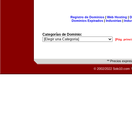
Registro de Dominios
|
Web Hosting
|
D
Dominios Expirados
|
Industrias
|
Indu
Categorías de Dominio:
[Pág. princi
** Precios expre
© 2002/2022 Solo10.com